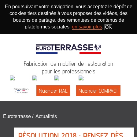
En poursuivant votre navigation, vous acceptez le dépôt de
cookies tiers destinés à vous proposer des vidéos, des
boutons de partage, des remontées de contenus de
plateformes sociales,
en savoir plus
.
OK
Fabrication de mobilier de restauration
pour les professionnels
Nuancier RAL
Nuancier COMPACT
Vous
Euroterrasse
/
Actualités
êtes
ici
RÉSOLUTION 2018 : PENSEZ DÈS
: