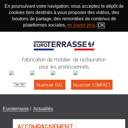
En poursuivant votre navigation, vous acceptez le dépôt de
cookies tiers destinés à vous proposer des vidéos, des
boutons de partage, des remontées de contenus de
plateformes sociales,
en savoir plus
.
OK
Fabrication de mobilier de restauration
pour les professionnels
Nuancier RAL
Nuancier COMPACT
Vous
Euroterrasse
/
Actualités
êtes
ici
ACCOMPAGNEMENT :
: