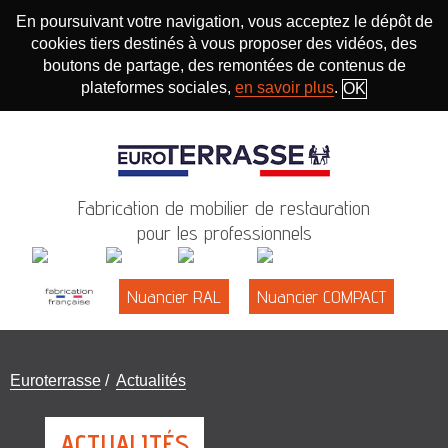
En poursuivant votre navigation, vous acceptez le dépôt de
cookies tiers destinés à vous proposer des vidéos, des
boutons de partage, des remontées de contenus de
plateformes sociales,
en savoir plus
.
OK
Fabrication de mobilier de restauration
pour les professionnels
Nuancier RAL
Nuancier COMPACT
Vous
Euroterrasse
/
Actualités
êtes
ici
ACTUALITÉS
: