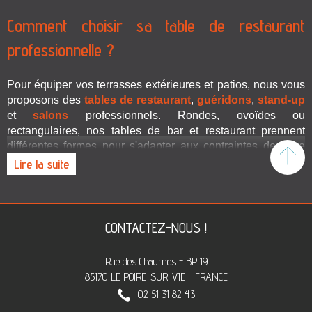
Comment choisir sa table de restaurant
professionnelle ?
Pour équiper vos terrasses extérieures et patios, nous vous
proposons des
tables de restaurant
,
guéridons
,
stand-up
et
salons
professionnels. Rondes, ovoïdes ou
rectangulaires, nos tables de bar et restaurant prennent
différentes formes pour s'adapter aux contraintes de votre
To
espace extérieur. Pour sélectionner vos meubles et
Lire la suite
accessoires idéaux, vous pouvez prendre en compte les
différents détails suivants :
La capacité requise
: guéridon ou stand up 2 places,
CONTACTEZ-NOUS !
salon 3 fauteuils individuels
, tables 4 personnes ou
tables 6 personnes, et même des tables 8 places et
Rue des Chaumes - BP 19
plus. Définissez votre capacité maximale pour pouvoir
85170 LE POIRE-SUR-VIE - FRANCE
accueillir l’ensemble de vos clients sans manquer
02 51 31 82 43
d’espace
disponible.