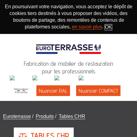
En poursuivant votre navigation, vous acceptez le dépôt de
cookies tiers destinés à vous proposer des vidéos, des
boutons de partage, des remontées de contenus de
plateformes sociales,
en savoir plus
.
OK
Fabrication de mobilier de restauration
pour les professionnels
Nuancier RAL
Nuancier COMPACT
Vous
Euroterrasse
/
Produits
/
Tables CHR
êtes
ici
TABLES CHR
: