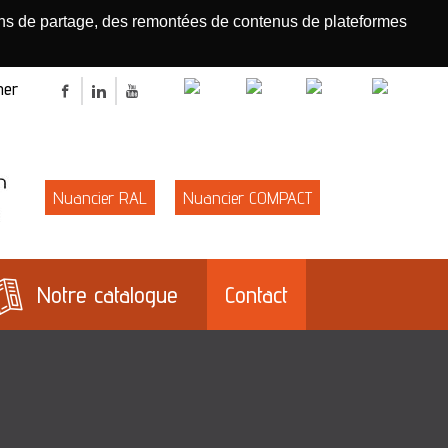
tons de partage, des remontées de contenus de plateformes
R
r
Rechercher
Facebook
LinkedIn
Youtube
E
Nuancier RAL
Nuancier COMPACT
Notre catalogue
Contact