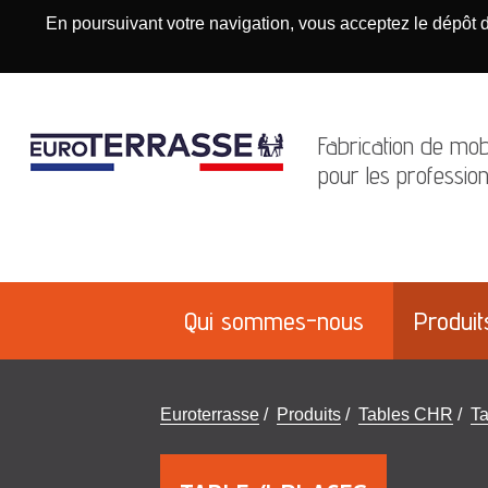
En poursuivant votre navigation, vous acceptez le dépôt 
Fabrication de mobi
pour les profession
Qui sommes-nous
Produit
Vous
Euroterrasse
/
Produits
/
Tables CHR
/
Ta
êtes
ici
: