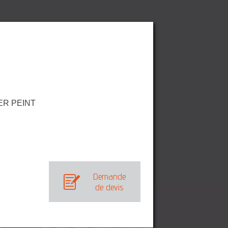
ER PEINT
Demande
de devis