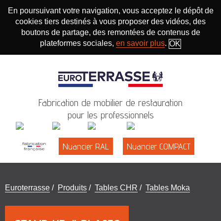
En poursuivant votre navigation, vous acceptez le dépôt de
cookies tiers destinés à vous proposer des vidéos, des
boutons de partage, des remontées de contenus de
plateformes sociales,
en savoir plus
.
OK
Fabrication de mobilier de restauration
pour les professionnels
Nuancier RAL
Nuancier COMPACT
Vous
Euroterrasse
/
Produits
/
Tables CHR
/
Tables Moka
êtes
ici
: