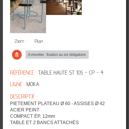
3D
Plan
Zoom
A cheviller : fixation au sol obligatoire.
RÉFÉRENCE :
TABLE HAUTE ST 105 - CP - 4
LIGNE :
MOKA
DESCRIPTIF :
PIETEMENT PLATEAU Ø 60 - ASSISES Ø 42
ACIER PEINT
COMPACT ÉP. 12mm
TABLE ET 2 BANCS ATTACHÉS