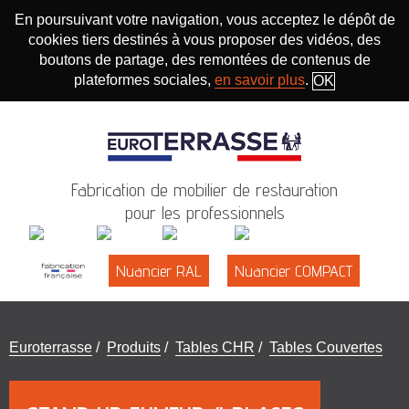
En poursuivant votre navigation, vous acceptez le dépôt de
cookies tiers destinés à vous proposer des vidéos, des
boutons de partage, des remontées de contenus de
plateformes sociales,
en savoir plus
.
OK
Fabrication de mobilier de restauration
pour les professionnels
Nuancier RAL
Nuancier COMPACT
Vous
Euroterrasse
/
Produits
/
Tables CHR
/
Tables Couvertes
êtes
ici
: