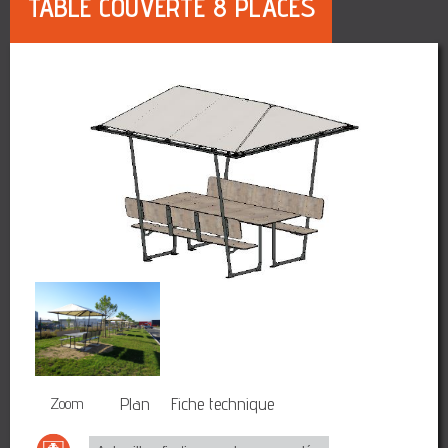
TABLE COUVERTE 8 PLACES
3D
Plan
Fiche technique
Zoom