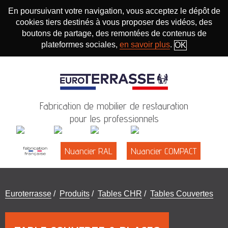
En poursuivant votre navigation, vous acceptez le dépôt de
cookies tiers destinés à vous proposer des vidéos, des
boutons de partage, des remontées de contenus de
plateformes sociales,
en savoir plus
.
OK
Fabrication de mobilier de restauration
pour les professionnels
Nuancier RAL
Nuancier COMPACT
Vous
Euroterrasse
/
Produits
/
Tables CHR
/
Tables Couvertes
êtes
ici
: