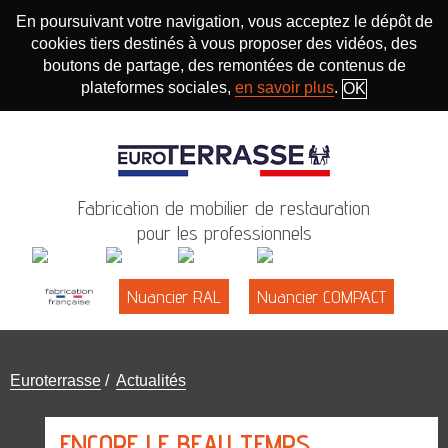
En poursuivant votre navigation, vous acceptez le dépôt de
cookies tiers destinés à vous proposer des vidéos, des
boutons de partage, des remontées de contenus de
plateformes sociales,
en savoir plus
.
OK
Fabrication de mobilier de restauration
pour les professionnels
Nuancier RAL
Nuancier COMPACT
Vous
Euroterrasse
/
Actualités
êtes
ici
ENCORE LE BEAU TEMPS,
: