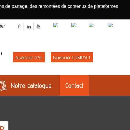
tons de partage, des remontées de contenus de plateformes
R
r
Rechercher
Facebook
LinkedIn
Youtube
E
Nuancier RAL
Nuancier COMPACT
Notre catalogue
Contact
HR