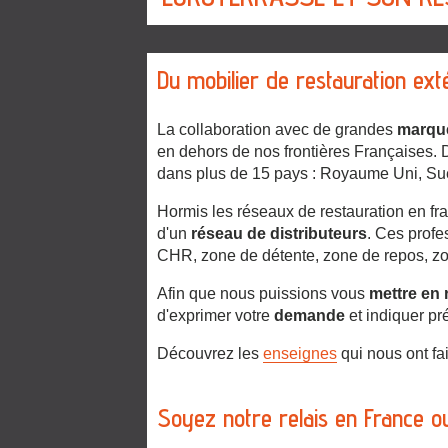
Du mobilier de restauration ext
La collaboration avec de grandes
marque
en dehors de nos frontières Françaises. D
dans plus de 15 pays : Royaume Uni, Suèd
Hormis les réseaux de restauration en fr
d'un
réseau de distributeurs
. Ces profe
CHR, zone de détente, zone de repos, zon
Afin que nous puissions vous
mettre en 
d'exprimer votre
demande
et indiquer p
Découvrez les
enseignes
qui nous ont fa
Soyez notre relais en France ou