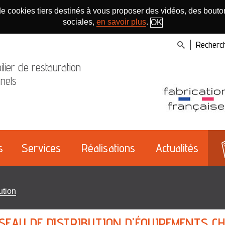
de cookies tiers destinés à vous proposer des vidéos, des bou
sociales,
en savoir plus
.
OK
EFFECTUE
Recherche
UNE
lier de restauration
RECHERCH
nels
s
Services
Réalisations
Actualités
ution
SEAU DE DISTRIBUTION D'ÉQUIPEMENTS C