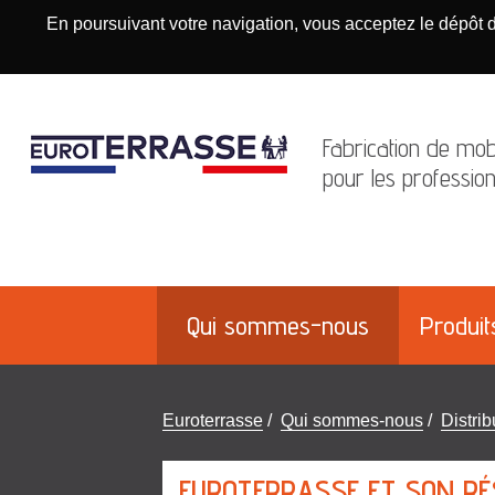
En poursuivant votre navigation, vous acceptez le dépôt 
Fabrication de mobi
pour les profession
Qui sommes-nous
Produit
Vous
Euroterrasse
/
Qui sommes-nous
/
Distrib
êtes
ici
EUROTERRASSE ET SON RÉ
: