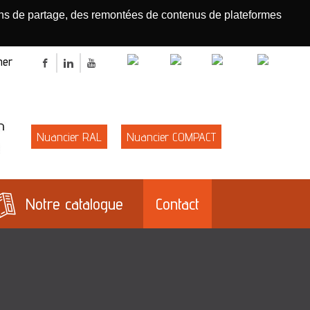
tons de partage, des remontées de contenus de plateformes
R
r
Rechercher
Facebook
LinkedIn
Youtube
E
Nuancier RAL
Nuancier COMPACT
Notre catalogue
Contact