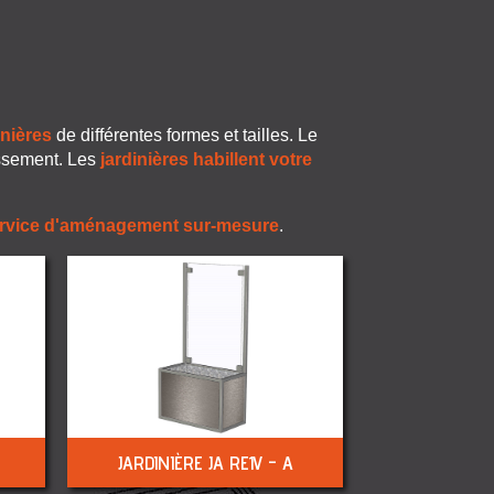
inières
de différentes formes et tailles. Le
issement. Les
jardinières habillent votre
rvice d'aménagement sur-mesure
.
JARDINIÈRE JA RE1V - A