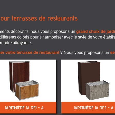
 pour terrasses de restaurants
ents décoratifs, nous vous proposons un
grand choix de jard
ifférents coloris pour s'harmoniser avec le style de votre établ
 rendre attrayante.
r votre terrasse de restaurant
? Nous vous proposons un
se
JARDINIÈRE JA RE1 - A
JARDINIÈRE JA RE2 - A