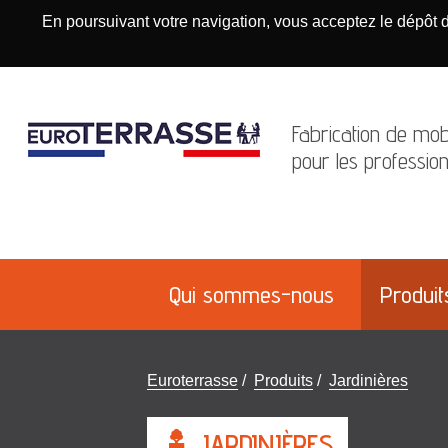
En poursuivant votre navigation, vous acceptez le dépôt 
Fabrication de mobi
pour les profession
Qui sommes-nous
Produit
Vous
Euroterrasse
/
Produits
/
Jardinières
êtes
ici
JARDINIÈRES
: