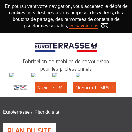
En poursuivant votre navigation, vous acceptez le dépôt de
cookies tiers destinés à vous proposer des vidéos, des
boutons de partage, des remontées de contenus de
plateformes sociales,
en savoir plus
.
OK
Fabrication de mobilier de restauration
pour les professionnels
Nuancier RAL
Nuancier COMPACT
Vous
Euroterrasse
/
Plan du site
êtes
ici
PLAN DU SITE
: