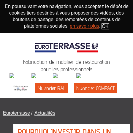
En poursuivant votre navigation, vous acceptez le dépôt de
cookies tiers destinés à vous proposer des vidéos, des
boutons de partage, des remontées de contenus de
plateformes sociales,
en savoir plus
.
OK
Fabrication de mobilier de restauration
pour les professionnels
Nuancier RAL
Nuancier COMPACT
Vous
Euroterrasse
/
Actualités
êtes
ici
POURQUOI INVESTIR DANS UN
: