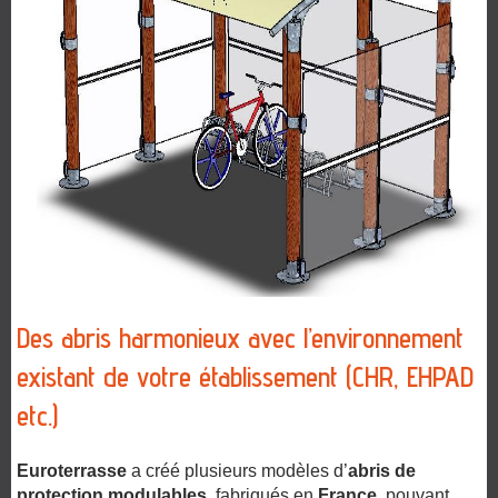
Des abris harmonieux avec l’environnement
existant de votre établissement (CHR, EHPAD
etc.)
Euroterrasse
a créé plusieurs modèles
d’
abris de
protection modulables
,
fabriqués en
France
, pouvant