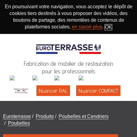
En poursuivant votre navigation, vous acceptez le dépôt de
cookies tiers destinés à vous proposer des vidéos, des
boutons de partage, des remontées de contenus de
plateformes sociales,
en savoir plus
.
OK
Fabrication de mobilier de restauration
pour les professionnels
Nuancier RAL
Nuancier COMPACT
Vous
Euroterrasse
/
Produits
/
Poubelles et Cendriers
êtes
/
Poubelles
ici
: