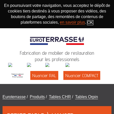
En poursuivant votre navigation, vous acceptez le dépôt de
cookies tiers destinés à vous proposer des vidéos, des
boutons de partage, des remontées de contenus de
plateformes sociales,
en savoir plus
.
OK
Fabrication de mobilier de restauration
pour les professionnels
Nuancier RAL
Nuancier COMPACT
Vous
Euroterrasse
/
Produits
/
Tables CHR
/
Tables Orpin
êtes
ici
: