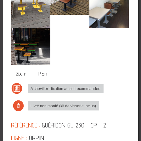
3D
Plan
Zoom
A cheviller : fixation au sol recommandée.
Livré non monté (kit de visserie inclus).
RÉFÉRENCE :
GUÉRIDON GU 230 - CP - 2
LIGNE :
ORPIN