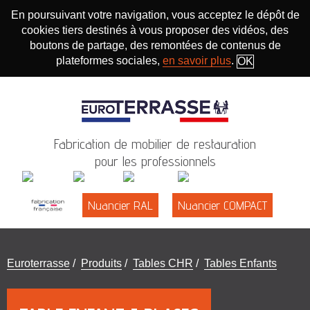
En poursuivant votre navigation, vous acceptez le dépôt de
cookies tiers destinés à vous proposer des vidéos, des
boutons de partage, des remontées de contenus de
plateformes sociales,
en savoir plus
.
OK
Fabrication de mobilier de restauration
pour les professionnels
Nuancier RAL
Nuancier COMPACT
Vous
Euroterrasse
/
Produits
/
Tables CHR
/
Tables Enfants
êtes
ici
: