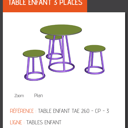
TABLE ENFANT 3 PLACES
3D
Plan
Zoom
RÉFÉRENCE :
TABLE ENFANT TAE 260 - CP - 3
LIGNE :
TABLES ENFANT