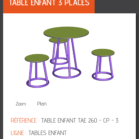
TABLE ENFANT 3 PLACES
3D
Plan
Zoom
RÉFÉRENCE :
TABLE ENFANT TAE 260 - CP - 3
LIGNE :
TABLES ENFANT