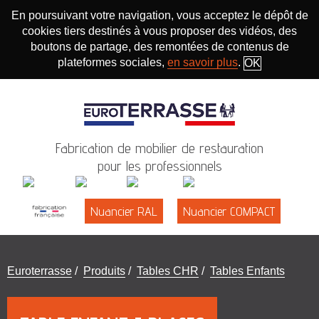
En poursuivant votre navigation, vous acceptez le dépôt de
cookies tiers destinés à vous proposer des vidéos, des
boutons de partage, des remontées de contenus de
plateformes sociales,
en savoir plus
.
OK
Fabrication de mobilier de restauration
pour les professionnels
Nuancier RAL
Nuancier COMPACT
Vous
Euroterrasse
/
Produits
/
Tables CHR
/
Tables Enfants
êtes
ici
: