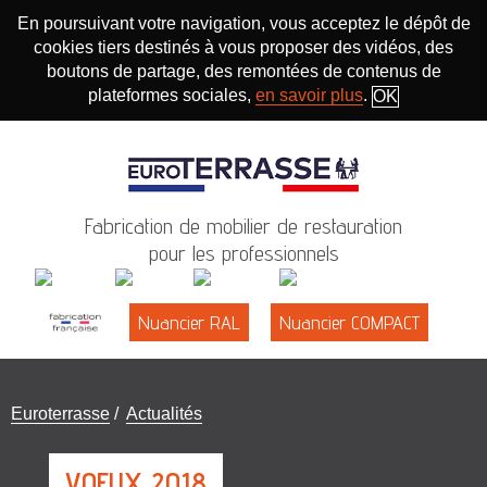
En poursuivant votre navigation, vous acceptez le dépôt de
cookies tiers destinés à vous proposer des vidéos, des
boutons de partage, des remontées de contenus de
plateformes sociales,
en savoir plus
.
OK
Fabrication de mobilier de restauration
pour les professionnels
Nuancier RAL
Nuancier COMPACT
Vous
Euroterrasse
/
Actualités
êtes
ici
VOEUX 2018
: