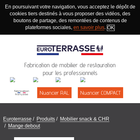
En poursuivant votre navigation, vous acceptez le dépôt de
cookies tiers destinés à vous proposer des vidéos, des
boutons de partage, des remontées de contenus de
plateformes sociales,
en savoir plus
.
OK
Fabrication de mobilier de restauration
pour les professionnels
Nuancier RAL
Nuancier COMPACT
Vous
Euroterrasse
/
Produits
/
Mobilier snack & CHR
êtes
/
Mange debout
ici
: