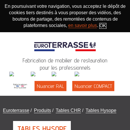
En poursuivant votre navigation, vous acceptez le dépôt de
cookies tiers destinés à vous proposer des vidéos, des
boutons de partage, des remontées de contenus de
plateformes sociales,
en savoir plus
.
OK
Fabrication de mobilier de restauration
pour les professionnels
Nuancier RAL
Nuancier COMPACT
Vous
Euroterrasse
/
Produits
/
Tables CHR
/
Tables Hysope
êtes
ici
TABLES HYSOPE
: