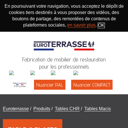
En poursuivant votre navigation, vous acceptez le dépôt de
cookies tiers destinés à vous proposer des vidéos, des
boutons de partage, des remontées de contenus de
plateformes sociales,
en savoir plus
.
OK
Fabrication de mobilier de restauration
pour les professionnels
Nuancier RAL
Nuancier COMPACT
Vous
Euroterrasse
/
Produits
/
Tables CHR
/
Tables Macis
êtes
ici
: