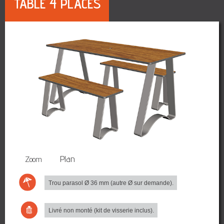
TABLE 4 PLACES
3D
Plan
Zoom
Trou parasol Ø 36 mm (autre Ø sur demande).
Livré non monté (kit de visserie inclus).