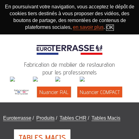
En poursuivant votre navigation, vous acceptez le dépôt de
cookies tiers destinés à vous proposer des vidéos, des
boutons de partage, des remontées de contenus de
plateformes sociales,
en savoir plus
.
OK
Fabrication de mobilier de restauration
pour les professionnels
Nuancier RAL
Nuancier COMPACT
Vous
Euroterrasse
/
Produits
/
Tables CHR
/
Tables Macis
êtes
ici
TABLES MACIS
: