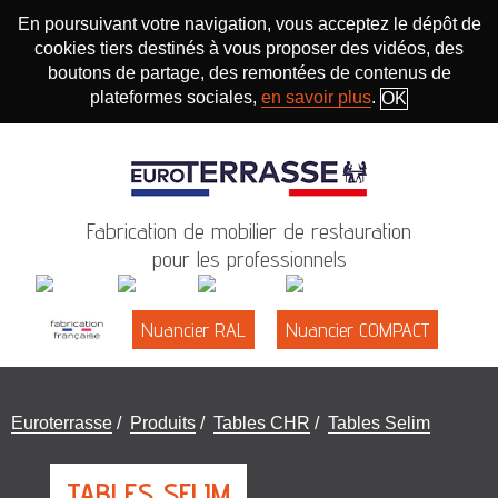
En poursuivant votre navigation, vous acceptez le dépôt de
cookies tiers destinés à vous proposer des vidéos, des
boutons de partage, des remontées de contenus de
plateformes sociales,
en savoir plus
.
OK
Fabrication de mobilier de restauration
pour les professionnels
Nuancier RAL
Nuancier COMPACT
Vous
Euroterrasse
/
Produits
/
Tables CHR
/
Tables Selim
êtes
ici
TABLES SELIM
: