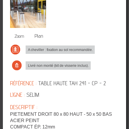
3D
Plan
Zoom
A cheviller : fixation au sol recommandée.
Livré non monté (kit de visserie inclus).
RÉFÉRENCE :
TABLE HAUTE TAH 241 - CP - 2
LIGNE :
SELIM
DESCRIPTIF :
PIETEMENT DROIT 80 x 80 HAUT - 50 x 50 BAS
ACIER PEINT
COMPACT ÉP. 12mm