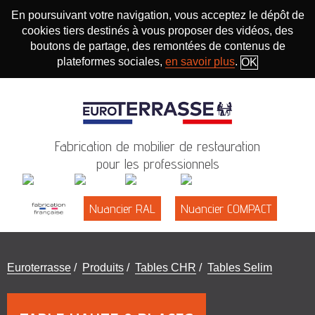
En poursuivant votre navigation, vous acceptez le dépôt de
cookies tiers destinés à vous proposer des vidéos, des
boutons de partage, des remontées de contenus de
plateformes sociales,
en savoir plus
.
OK
Fabrication de mobilier de restauration
pour les professionnels
Nuancier RAL
Nuancier COMPACT
Vous
Euroterrasse
/
Produits
/
Tables CHR
/
Tables Selim
êtes
ici
: